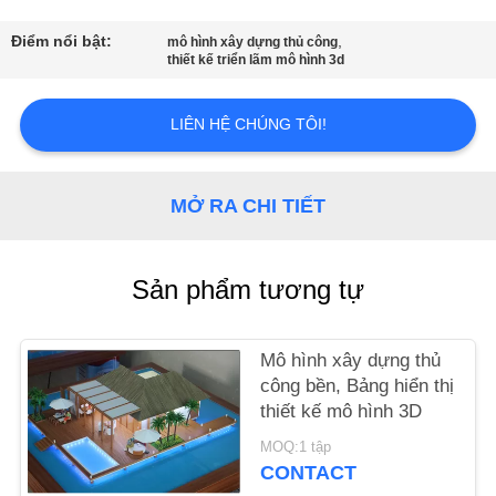
THAM
QUAN
Điểm nổi bật:
,
mô hình xây dựng thủ công
thiết kế triển lãm mô hình 3d
NHÀ
MÁY
LIÊN HỆ CHÚNG TÔI!
KIỂM
MỞ RA CHI TIẾT
SOÁT
CHẤT
Sản phẩm tương tự
LƯỢNG
Mô hình xây dựng thủ
LIÊN
công bền, Bảng hiển thị
HỆ
thiết kế mô hình 3D
CHÚNG
MOQ:1 tập
CONTACT
TÔI