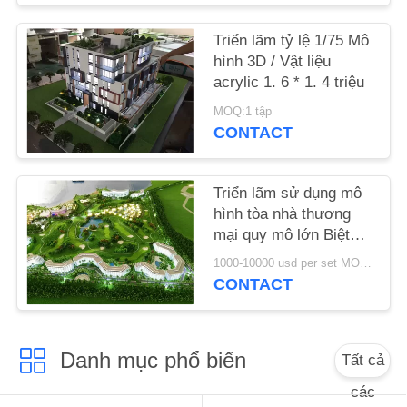
YÊU
Triển lãm tỷ lệ 1/75 Mô
hình 3D / Vật liệu
CẦU
acrylic 1. 6 * 1. 4 triệu
BÁO
MOQ:1 tập
GIÁ
CONTACT
SƠ
Triển lãm sử dụng mô
hình tòa nhà thương
ĐỒ
mại quy mô lớn Biệt
TRANG
thự nghỉ dưỡng phong
1000-10000 usd per set MOQ:1 tập
WEB
cách
CONTACT
PRIVACY
Danh mục phổ biến
Tất cả
POLICY
các