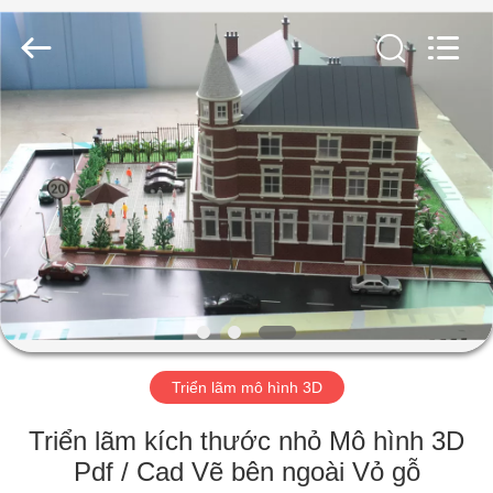
2025
Guangzhou
Shangye
Model
Making
Co.,Ltd.
All
Rights
TRANG
Reserved.
CHỦ
CÁC
SẢN
PHẨM
VỀ
Triển lãm mô hình 3D
CHÚNG
TÔI
Triển lãm kích thước nhỏ Mô hình 3D
Pdf / Cad Vẽ bên ngoài Vỏ gỗ